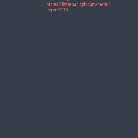
https://littleparisgh.com/menu/
depo 5000