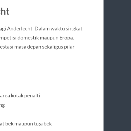
cht
gi Anderlecht. Dalam waktu singkat,
kompetisi domestik maupun Eropa.
estasi masa depan sekaligus pilar
area kotak penalti
ng
at bek maupun tiga bek