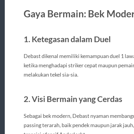
Gaya Bermain: Bek Moder
1. Ketegasan dalam Duel
Debast dikenal memiliki kemampuan duel 1 lawa
ketika menghadapi striker cepat maupun pemain 
melakukan tekel sia-sia.
2. Visi Bermain yang Cerdas
Sebagai bek modern, Debast nyaman membangun 
passing terarah, baik pendek maupun jarak jauh