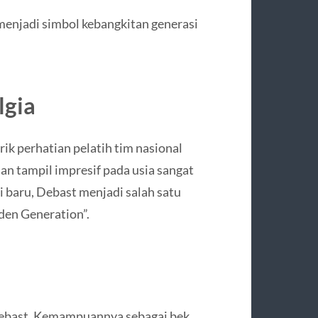
menjadi simbol kebangkitan generasi
lgia
k perhatian pelatih tim nasional
an tampil impresif pada usia sangat
 baru, Debast menjadi salah satu
lden Generation”.
ebast. Kemampuannya sebagai bek