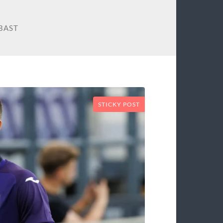
BAST
STICKY POST