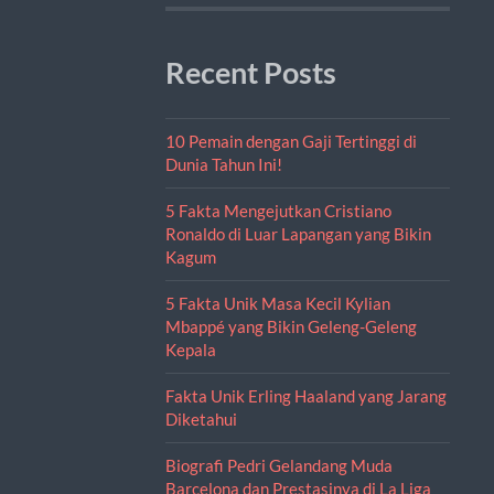
Recent Posts
10 Pemain dengan Gaji Tertinggi di
Dunia Tahun Ini!
5 Fakta Mengejutkan Cristiano
Ronaldo di Luar Lapangan yang Bikin
Kagum
5 Fakta Unik Masa Kecil Kylian
Mbappé yang Bikin Geleng-Geleng
Kepala
Fakta Unik Erling Haaland yang Jarang
Diketahui
Biografi Pedri Gelandang Muda
Barcelona dan Prestasinya di La Liga