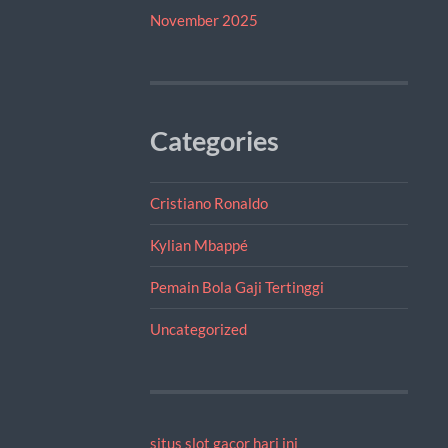
November 2025
Categories
Cristiano Ronaldo
Kylian Mbappé
Pemain Bola Gaji Tertinggi
Uncategorized
situs slot gacor hari ini