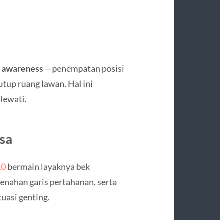
l awareness
—penempatan posisi
tup ruang lawan. Hal ini
lewati.
sa
10
bermain layaknya bek
menahan garis pertahanan, serta
uasi genting.