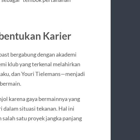
bentukan Karier
Debast bergabung dengan akademi
emi klub yang terkenal melahirkan
aku, dan Youri Tielemans—menjadi
 bermain.
jol karena gaya bermainnya yang
 dalam situasi tekanan. Hal ini
 salah satu proyek jangka panjang