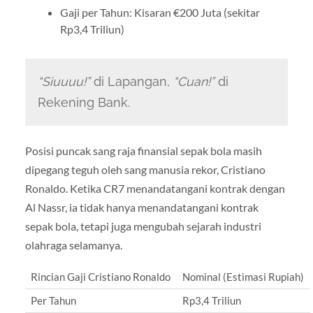
Gaji per Tahun: Kisaran €200 Juta (sekitar
Rp3,4 Triliun)
“Siuuuu!”
di Lapangan,
“Cuan!”
di
Rekening Bank.
Posisi puncak sang raja finansial sepak bola masih
dipegang teguh oleh sang manusia rekor, Cristiano
Ronaldo. Ketika CR7 menandatangani kontrak dengan
Al Nassr, ia tidak hanya menandatangani kontrak
sepak bola, tetapi juga mengubah sejarah industri
olahraga selamanya.
Rincian Gaji Cristiano Ronaldo
Nominal (Estimasi Rupiah)
Per Tahun
Rp3,4 Triliun