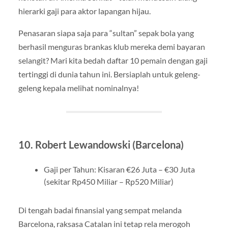
hierarki gaji para aktor lapangan hijau.
Penasaran siapa saja para “sultan” sepak bola yang
berhasil menguras brankas klub mereka demi bayaran
selangit? Mari kita bedah daftar 10 pemain dengan gaji
tertinggi di dunia tahun ini. Bersiaplah untuk geleng-
geleng kepala melihat nominalnya!
10. Robert Lewandowski (Barcelona)
Gaji per Tahun: Kisaran €26 Juta – €30 Juta
(sekitar Rp450 Miliar – Rp520 Miliar)
Di tengah badai finansial yang sempat melanda
Barcelona, raksasa Catalan ini tetap rela merogoh