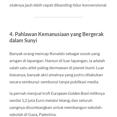
otaknya jauh lebih cepat dibanding tidur konvensional.
4. Pahlawan Kemanusiaan yang Bergerak
dalam Sunyi
Banyak orang mencap Ronaldo sebagai sosok yang
arogan di lapangan. Namun di luar lapangan, ia adalah
salah satu atlet paling dermawan di planet bumi. Luar
biasanya, banyak aksi amalnya yang justru dilakukan
secara sembunyi-sembunyi tanpa publikasi media.
Ia pernah menjual trofi
European Golden Boot
miliknya
senilai 1,2 juta Euro melalui lelang, dan seluruh
uangnya disumbangkan untuk membangun sekolah-
sekolah di Gaza, Palestina.