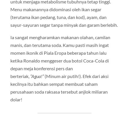
untuk menjaga metabolisme tubuhnya tetap tinggi.
Menu makanannya didominasi oleh ikan segar
(terutama ikan pedang, tuna, dan kod), ayam, dan
sayur-sayuran segar tanpa minyak dan garam berlebih.
Ia sangat mengharamkan makanan olahan, camilan
manis, dan terutama soda. Kamu pasti masih ingat
momen ikonik di Piala Eropa beberapa tahun lalu
ketika Ronaldo menggeser dua botol Coca-Cola di
depan meja konferensi pers dan
berteriak,
“Agua!”
(Minum air putih!). Efek dari aksi
kecilnya itu bahkan sempat membuat saham
perusahaan soda raksasa tersebut anjlok miliaran
dolar!