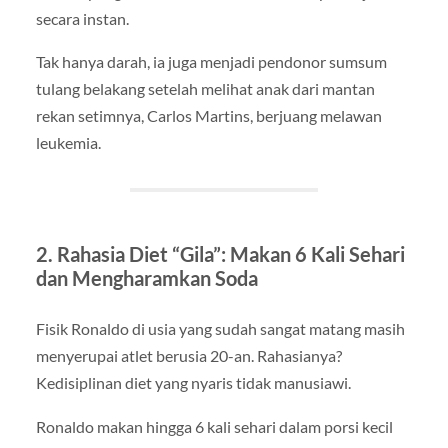
secara instan.
Tak hanya darah, ia juga menjadi pendonor sumsum
tulang belakang setelah melihat anak dari mantan
rekan setimnya, Carlos Martins, berjuang melawan
leukemia.
2. Rahasia Diet “Gila”: Makan 6 Kali Sehari
dan Mengharamkan Soda
Fisik Ronaldo di usia yang sudah sangat matang masih
menyerupai atlet berusia 20-an. Rahasianya?
Kedisiplinan diet yang nyaris tidak manusiawi.
Ronaldo makan hingga 6 kali sehari dalam porsi kecil