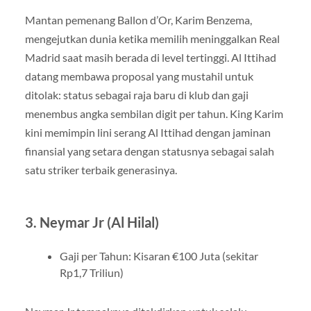
Mantan pemenang Ballon d’Or, Karim Benzema,
mengejutkan dunia ketika memilih meninggalkan Real
Madrid saat masih berada di level tertinggi. Al Ittihad
datang membawa proposal yang mustahil untuk
ditolak: status sebagai raja baru di klub dan gaji
menembus angka sembilan digit per tahun. King Karim
kini memimpin lini serang Al Ittihad dengan jaminan
finansial yang setara dengan statusnya sebagai salah
satu striker terbaik generasinya.
3. Neymar Jr (Al Hilal)
Gaji per Tahun: Kisaran €100 Juta (sekitar
Rp1,7 Triliun)