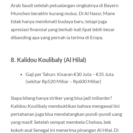
Arab Saudi setelah petualangan singkatnya di Bayern
Munchen berakhir kurang mulus. Di Al Nassr, Mane
tidak hanya menikmati budaya baru, tetapi juga
apresiasi finansial yang berkali-kali lipat lebih besar
dibanding apa yang pernah ia terima di Eropa.
8. Kalidou Koulibaly (Al Hilal)
Gaji per Tahun: Kisaran €30 Juta – €35 Juta
(sekitar Rp520 Miliar – Rp600 Miliar)
Siapa bilang hanya striker yang bisa jadi miliarder?
Kalidou Koulibaly membuktikan bahwa mengawal lini
pertahanan juga bisa mendatangkan pundi-pundi uang
yang masif. Setelah sempat membela Chelsea, bek
kokoh asal Senegal ini menerima pinangan Al Hilal. Di