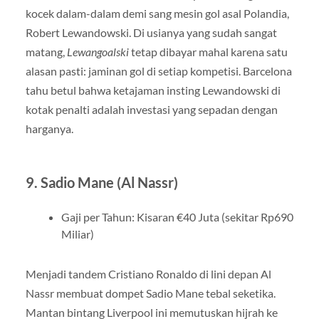
kocek dalam-dalam demi sang mesin gol asal Polandia,
Robert Lewandowski. Di usianya yang sudah sangat
matang,
Lewangoalski
tetap dibayar mahal karena satu
alasan pasti: jaminan gol di setiap kompetisi. Barcelona
tahu betul bahwa ketajaman insting Lewandowski di
kotak penalti adalah investasi yang sepadan dengan
harganya.
9. Sadio Mane (Al Nassr)
Gaji per Tahun: Kisaran €40 Juta (sekitar Rp690
Miliar)
Menjadi tandem Cristiano Ronaldo di lini depan Al
Nassr membuat dompet Sadio Mane tebal seketika.
Mantan bintang Liverpool ini memutuskan hijrah ke