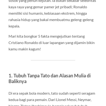
sosok yang penuh kejutan. Ia bukan sekadar selebritas
kaya raya yang gemar pamer jet pribadi; Ronaldo
memiliki sisi humanis, kebiasaan ekstrem, hingga
rahasia hidup yang bakal membuatmu geleng-geleng
kepala.
Mari kita bongkar 5 fakta mengejutkan tentang
Cristiano Ronaldo di luar lapangan yang dijamin bikin
kamu makin kagum!
1. Tubuh Tanpa Tato dan Alasan Mulia di
Baliknya
Di era sepak bola modern, tato sudah seperti seragam
kedua bagi para pemain. Dari Lionel Messi, Neymar,
hingga Zlatan Ibrahimovic, hampir seluruh tubuh