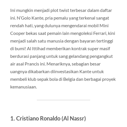
Ini mungkin menjadi plot twist terbesar dalam daftar
ini. N’Golo Kante, pria pemalu yang terkenal sangat
rendah hati, yang dulunya mengendarai mobil Mini
Cooper bekas saat pemain lain mengoleksi Ferrari, kini
menjadi salah satu manusia dengan bayaran tertinggi
di bumi! Al Ittihad memberikan kontrak super masif
berdurasi panjang untuk sang gelandang pengangkut
air asal Prancis ini. Menariknya, sebagian besar
uangnya dikabarkan diinvestasikan Kante untuk
membeli klub sepak bola di Belgia dan berbagai proyek
kemanusiaan.
1. Cristiano Ronaldo (Al Nassr)