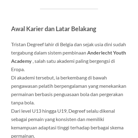
Awal Karier dan Latar Belakang
Tristan Degreef lahir di Belgia dan sejak usia dini sudah
tergabung dalam sistem pembinaan
Anderlecht Youth
Academy
, salah satu akademi paling bergengsi di
Eropa.
Di akademi tersebut, ia berkembang di bawah
pengawasan pelatih berpengalaman yang menekankan
permainan berbasis penguasaan bola dan pergerakan
tanpa bola.
Dari level U13 hingga U19, Degreef selalu dikenal
sebagai pemain yang konsisten dan memiliki
kemampuan adaptasi tinggi terhadap berbagai skema
permainan.