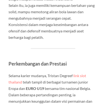
Selain itu, ia juga memiliki kemampuan bertahan yang
solid, mampu memotong aliran bola lawan dan
mengubahnya menjadi serangan cepat.
Konsistensi dalam menjaga keseimbangan antara
ofensif dan defensif membuatnya menjadi aset
berharga bagi pelatih.
Perkembangan dan Prestasi
Selama karier mudanya, Tristan Degreef
link slot
thailand
telah tampil di berbagai turnamen junior
Eropa dan
EURO U19
bersama tim nasional Belgia.
Dalam beberapa pertandingan penting, ia
menunjukkan keunggulan dalam visi permainan dan