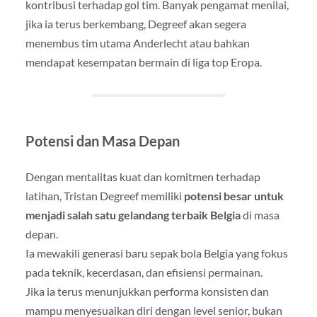
kontribusi terhadap gol tim. Banyak pengamat menilai,
jika ia terus berkembang, Degreef akan segera
menembus tim utama Anderlecht atau bahkan
mendapat kesempatan bermain di liga top Eropa.
Potensi dan Masa Depan
Dengan mentalitas kuat dan komitmen terhadap
latihan, Tristan Degreef memiliki
potensi besar untuk
menjadi salah satu gelandang terbaik Belgia
di masa
depan.
Ia mewakili generasi baru sepak bola Belgia yang fokus
pada teknik, kecerdasan, dan efisiensi permainan.
Jika ia terus menunjukkan performa konsisten dan
mampu menyesuaikan diri dengan level senior, bukan