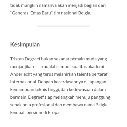
tidak mungkin namanya akan menjadi bagian dari
“Generasi Emas Baru” tim nasional Belgia.
Kesimpulan
Tristan Degreef bukan sekadar pemain muda yang
menjanjikan — ia adalah simbol kualitas akademi
Anderlecht yang terus melahirkan talenta bertaraf
internasional. Dengan kecerdasannya di lapangan,
kemampuan teknis tinggi, dan kedewasaan dalam
bermain, Degreef siap melangkah menuju panggung
sepak bola profesional dan membawa nama Belgia
kembali bersinar di Eropa.